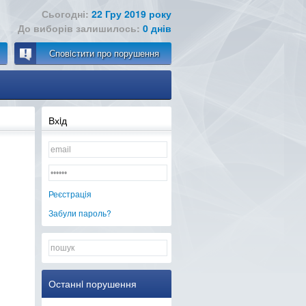
Сьогодні:
22 Гру 2019 року
До виборів залишилось:
0 днів
Сповiстити про порушення
Вхiд
Реєстрацiя
Забули пароль?
Останнi порушення