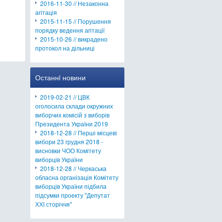
2016-11-30 // Незаконна
агітація
2015-11-15 // Порушення
порядку ведення агітації
2015-10-26 // викрадено
протокол на дільниці
Останнi новини
2019-02-21 // ЦВК
оголосила склади окружних
виборчих комісій з виборів
Президента України 2019
2018-12-28 // Перші місцеві
вибори 23 грудня 2018 -
висновки ЧОО Комітету
виборців України
2018-12-28 // Черкаська
обласна організація Комітету
виборців України підбила
підсумки проекту "Депутат
ХХІ сторіччя"