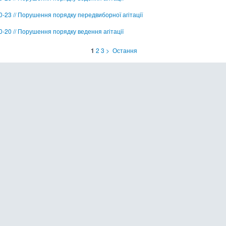
0-23 // Порушення порядку передвиборної агітації
0-20 // Порушення порядку ведення агітації
1
2
3
>
Остання