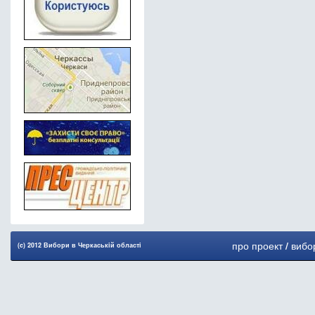
про проект
/
вибо
(c) 2012 Вибори в Черкаськiй областi