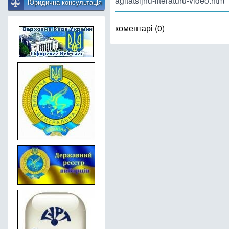
agitatsijnu-literaturu-video.htm
Юридична консультацiя
коментарі (0)