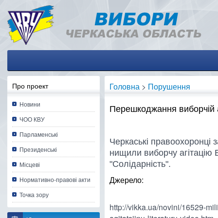
Про проект
Головна
>
Порушення
Новини
Перешкоджання виборчій а
ЧОО КВУ
Парламенські
Черкаські правоохоронці з
Президенські
нищили виборчу агітацію
"Солідарність".
Місцеві
Джерело:
Нормативно-правові акти
Точка зору
http://vikka.ua/novini/16529-mil