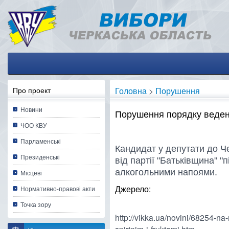
Про проект
Головна
>
Порушення
Новини
Порушення порядку веденн
ЧОО КВУ
Парламенські
Кандидат у депутати до Че
Президенські
від партії "Батьківщина" "
алкогольними напоями.
Місцеві
Джерело:
Нормативно-правові акти
Точка зору
http://vikka.ua/novini/68254-na