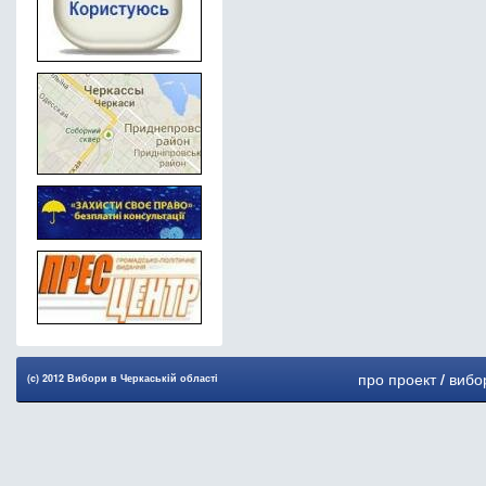
про проект
/
вибо
(c) 2012 Вибори в Черкаськiй областi