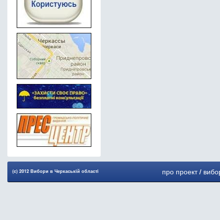
про проект
/
вибо
(c) 2012 Вибори в Черкаськiй областi