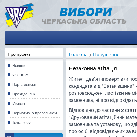
Про проект
Головна
>
Порушення
Новини
Незаконна агітація
ЧОО КВУ
Жителі дев’ятиповерхівки пос
Парламенські
кандидата від "Батьківщини" н
розповсюджені листівки не міс
Президенські
замовника, ні про відповідаль
Місцеві
Відповідно до частини 2 статт
Нормативно-правові акти
"Друкований агітаційний мате
Точка зору
замовника та установу, що зд
про осіб, відповідальних за 