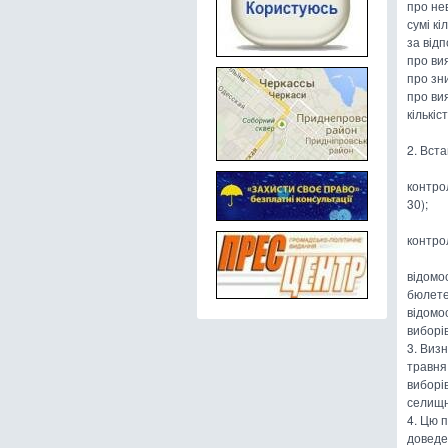
про нев
сумі к
за відп
про ви
про зн
про ви
кількіс
2. Вст
контро
30);
контро
відомос
бюлете
відомо
виборі
3. Визн
травня
виборі
селищни
4. Цю 
доведе