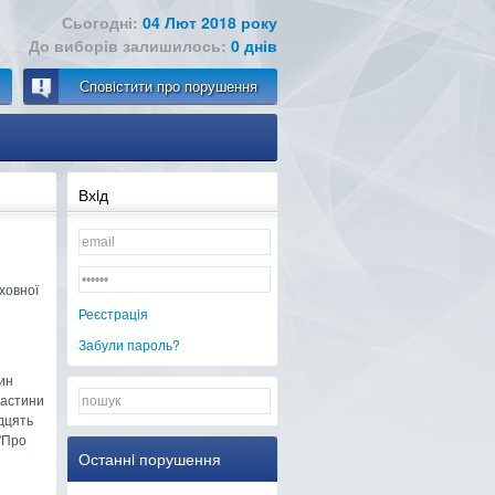
Сьогодні:
04 Лют 2018 року
До виборів залишилось:
0 днів
Сповiстити про порушення
Вхiд
ховної
Реєстрацiя
Забули пароль?
тин
частини
идцять
 "Про
Останнi порушення