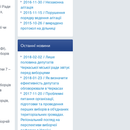
2016-11-30 // Незаконна
ої Ради
агітація
х,
2015-11-15 // Порушення
порядку ведення агітації
2015-10-26 // викрадено
ї чи
протокол на дільниці
Останнi новини
фі),
иборів
2018-02-02 // Лише
половина депутатів
Черкаської міської ради звітує
ки 7 –
перед виборцями
2018-01-23 // Як визначити
ефективність депутата
иборців
обговорювали в Черкасах
в
2017-11-20 // Проблемні
питання організації,
орців,
підготовки та проведення
перших виборів в об'єднаних
територіальних громадах.
Регіональний погляд на
борчій
перспективи виборчої
реформи в Україні