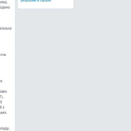
ниці,
подано
агальну
аток
их
цевих
7).
13
й з
ьких,
кладу,