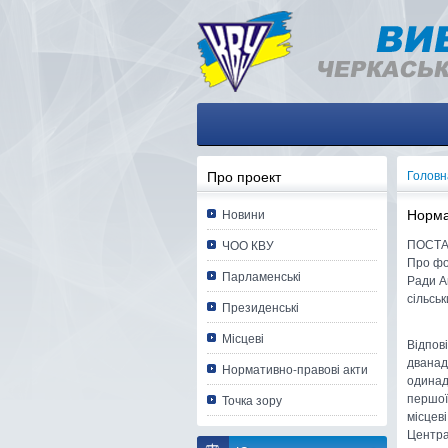
Про проект
Головн
Норма
Новини
ПОСТАН
ЧОО КВУ
Про фо
Парламенські
Ради А
сільськ
Президенські
Місцеві
Відпові
дванадц
Нормативно-правові акти
одинадц
першої,
Точка зору
місцеві
Центра