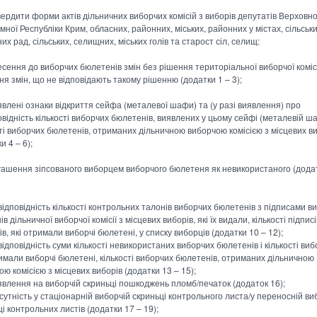
вердити форми актів дільничних виборчих комісій з виборів депутатів Верховн
ної Республіки Крим, обласних, районних, міських, районних у містах, сільськи
х рад, сільських, селищних, міських голів та старост сіл, селищ:
есення до виборчих бюлетенів змін без рішення територіальної виборчої комісі
ня змін, що не відповідають такому рішенню (додатки 1 – 3);
явлені ознаки відкриття сейфа (металевої шафи) та (у разі виявлення) про
овідність кількості виборчих бюлетенів, виявлених у цьому сейфі (металевій ша
сті виборчих бюлетенів, отриманих дільничною виборчою комісією з місцевих в
и 4 – 6);
гашення зіпсованого виборцем виборчого бюлетеня як невикористаного (додат
відповідність кількості контрольних талонів виборчих бюлетенів з підписами в
ів дільничної виборчої комісії з місцевих виборів, які їх видали, кількості підписі
в, які отримали виборчі бюлетені, у списку виборців (додатки 10 – 12);
ідповідність суми кількості невикористаних виборчих бюлетенів і кількості виб
римали виборчі бюлетені, кількості виборчих бюлетенів, отриманих дільничною
ю комісією з місцевих виборів (додатки 13 – 15);
явлення на виборчій скриньці пошкоджень пломб/печаток (додаток 16);
дсутність у стаціонарній виборчій скриньці контрольного листа/у переносній ви
і контрольних листів (додатки 17 – 19);