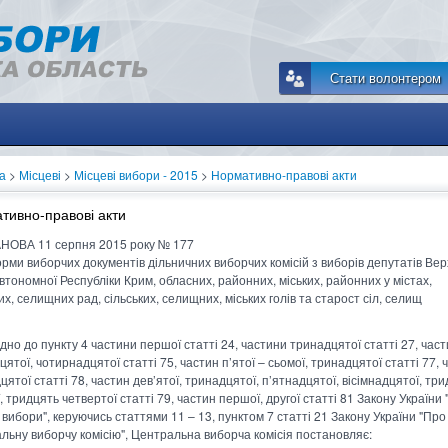
Стати волонтером
а
>
Місцеві
>
Місцеві вибори - 2015
>
Нормативно-правові акти
тивно-правові акти
ОВА 11 серпня 2015 року № 177
рми виборчих документів дільничних виборчих комісій з виборів депутатів Вер
втономної Республіки Крим, обласних, районних, міських, районних у містах,
их, селищних рад, сільських, селищних, міських голів та старост сіл, селищ
дно до пункту 4 частини першої статті 24, частини тринадцятої статті 27, час
ятої, чотирнадцятої статті 75, частин п’ятої – сьомої, тринадцятої статті 77, 
ятої статті 78, частин дев’ятої, тринадцятої, п’ятнадцятої, вісімнадцятої, тр
 тридцять четвертої статті 79, частин першої, другої статті 81 Закону України
 вибори", керуючись статтями 11 – 13, пунктом 7 статті 21 Закону України "Про
льну виборчу комісію", Центральна виборча комісія постановляє: