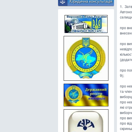
Юридична консультацiя
1. Зат
Автоном
селищни
про вн
внесен
про ви
невідп
кілько
(додатк
про по
9);
про не
та член
виборці
про нев
які от
виборчо
про ви
про ві
скриньц