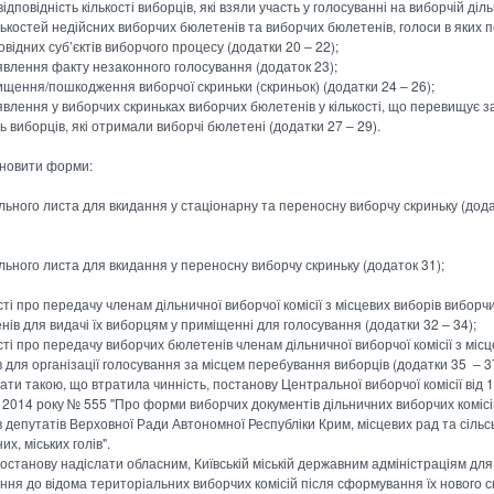
ідповідність кількості виборців, які взяли участь у голосуванні на виборчій діль
ількостей недійсних виборчих бюлетенів та виборчих бюлетенів, голоси в яких 
овідних суб’єктів виборчого процесу (додатки 20 – 22);
явлення факту незаконного голосування (додаток 23);
ищення/пошкодження виборчої скриньки (скриньок) (додатки 24 – 26);
явлення у виборчих скриньках виборчих бюлетенів у кількості, що перевищує з
ть виборців, які отримали виборчі бюлетені (додатки 27 – 29).
ановити форми:
льного листа для вкидання у стаціонарну та переносну виборчу скриньку (дод
льного листа для вкидання у переносну виборчу скриньку (додаток 31);
ті про передачу членам дільничної виборчої комісії з місцевих виборів виборч
нів для видачі їх виборцям у приміщенні для голосування (додатки 32 – 34);
сті про передачу виборчих бюлетенів членам дільничної виборчої комісії з міс
в для організації голосування за місцем перебування виборців (додатки 35 – 3
ати такою, що втратила чинність, постанову Центральної виборчої комісії від 
 2014 року № 555 "Про форми виборчих документів дільничних виборчих комісі
в депутатів Верховної Ради Автономної Республіки Крим, місцевих рад та сільс
х, міських голів".
постанову надіслати обласним, Київській міській державним адміністраціям для
ння до відома територіальних виборчих комісій після сформування їх нового с