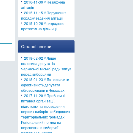
2016-11-30 // Незаконна
агітація
2015-11-15 // Порушення
порядку ведення агітації
2015-10-26 // викрадено
протокол на дільниці
Останнi новини
2018-02-02 // Лише
половина депутатів
Черкаської міської ради звітує
перед виборцями
2018-01-23 // Як визначити
ефективність депутата
обговорювали в Черкасах
2017-11-20 // Проблемні
питання організації,
підготовки та проведення
перших виборів в об'єднаних
територіальних громадах.
Регіональний погляд на
перспективи виборчої
реформи в Україні