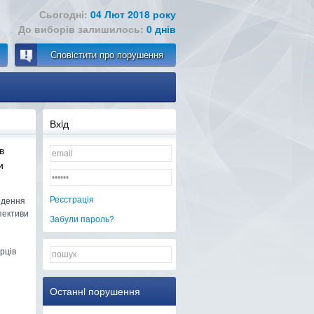
Сьогодні:
04 Лют 2018 року
До виборів залишилось:
0 днів
Сповiстити про порушення
Вхiд
в
и
Реєстрацiя
ведення
пективи
Забули пароль?
рців
Останнi порушення