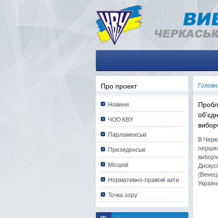
Про проект
Головн
Пробл
Новини
об'єд
ЧОО КВУ
вибор
Парламенські
В Черк
перших
Президенські
виборчо
Місцеві
Дискусі
(Венец
Нормативно-правові акти
України
Точка зору