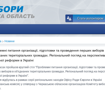
Стати волонтером
а
>
Новини
емні питання організації, підготовки та проведення перших виборів 
наних територіальних громадах. Регіональний погляд на перспектив
чої реформи в Україні
асах пройшов круглий стіл "Проблемні питання організації, підготовки та про
 виборів в об'єднаних територіальних громадах. Регіональний погляд на перс
ї реформи в Україні".
я відбулась в рамках серії регіональних заходів Офісу Ради Європи в Україні
іанська комісія) у співпраці з Черкаською обласною організацією Комітету вибо
.