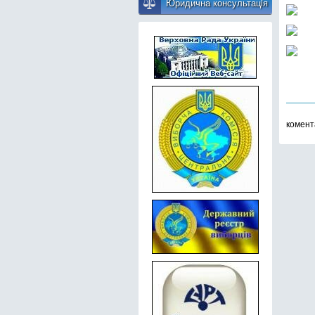
Юридична консультацiя
комента