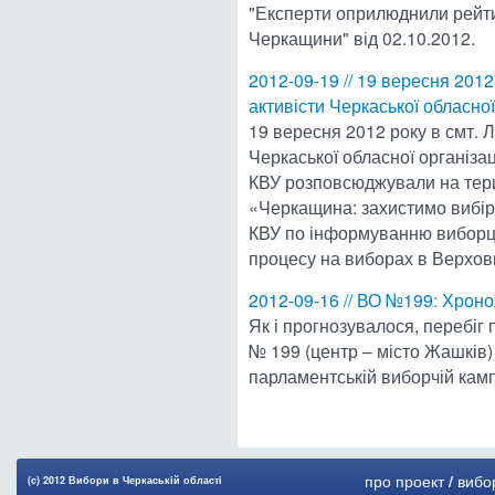
"Експерти оприлюднили рейти
Черкащини" від 02.10.2012.
2012-09-19 // 19 вересня 2012
активісти Черкаської обласної
19 вересня 2012 року в смт. 
Черкаської обласної організац
КВУ розповсюджували на терит
«Черкащина: захистимо вибір
КВУ по інформуванню виборц
процесу на виборах в Верхов
2012-09-16 // ВО №199: Хроно
Як і прогнозувалося, перебіг
№ 199 (центр – місто Жашків)
парламентській виборчій камп
про проект
/
вибо
(c) 2012 Вибори в Черкаськiй областi