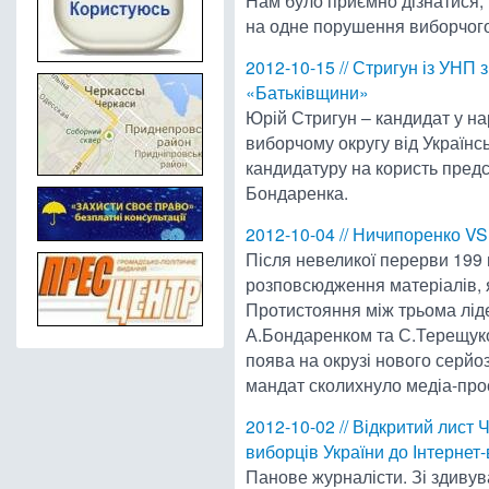
Нам було приємно дізнатися, 
на одне порушення виборчого
2012-10-15 // Стригун із УНП
«Батьківщини»
Юрій Стригун – кандидат у н
виборчому округу від Українсь
кандидатуру на користь предс
Бондаренка.
2012-10-04 // Ничипоренко VS
Після невеликої перерви 199 
розповсюдження матеріалів, я
Протистояння між трьома лід
А.Бондаренком та С.Терещуко
поява на окрузі нового серйо
мандат сколихнуло медіа-прос
2012-10-02 // Відкритий лист 
виборців України до Інтернет
Панове журналісти. Зі здиву