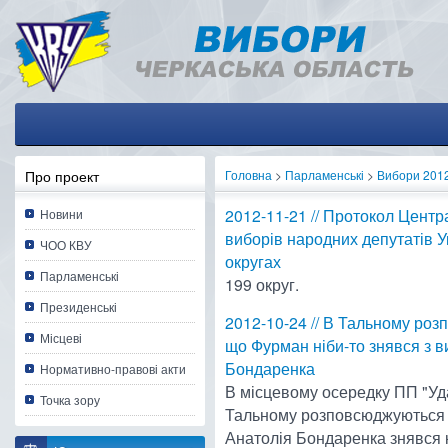
Про проект
Головна
>
Парламенські
>
Вибори 201
2012-11-21 // Протокол Центра
Новини
виборів народних депутатів 
ЧОО КВУ
округах
Парламенські
199 округ.
Президенські
2012-10-24 // В Тальному роз
Місцеві
що Фурман ніби-то знявся з в
Бондаренка
Нормативно-правові акти
В місцевому осередку ПП "Уда
Точка зору
Тальному розповсюджуються бр
Анатолія Бондаренка знявся 