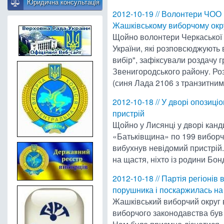
Юридична консультацiя
2012-10-19 // Волонтери ЧОО
Жашківському виборчому окр
Щойно волонтери Черкаської о
України, які розповсюджують 
вибір", зафіксували роздачу г
Звенигородського району. Роз
(синя Лада 2106 з транзитним
2012-10-18 // У дворі опозиц
пристрій
Щойно у Лисянці у дворі канд
«Батьківщина» по 199 виборч
вибухнув невідомий пристрій. 
на щастя, ніхто із родини Бо
2012-10-18 // Партія регіонів
порушника і поскаржилась на
Жашківський виборчий округ 
виборчого законодавства бу