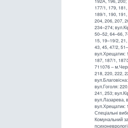
192А, 196, 200; 
177/1, 179, 181,
189/1, 190, 191,
204, 206, 207, 2
234–274; вул.Кір
50–52, 64–66, 74
15, 19–19/2, 21,
43, 45, 47/2, 51
вул.Хрещатик: 15
187, 187/1, 187/
711076 – м.Черк
218, 220, 222, 
вул.Благовісна: 
вул.Гоголя: 220,
241, 253; вул.Кі
вул.Лазарева, 
вул.Хрещатик: 18
Спеціальні вибо
Комунальний за
психоневрологі