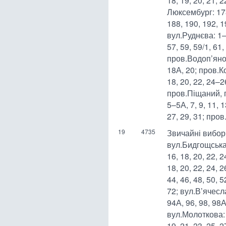
18, 19, 20, 21, 2
Люксембург: 173,
188, 190, 192, 1
вул.Руднєва: 1–3
57, 59, 59/1, 6
пров.Водоп’янов
18А, 20; пров.Ко
18, 20, 22, 24
пров.Піщаний, 
5–5А, 7, 9, 11, 
27, 29, 31; про
19
4735
Звичайні вибор
вул.Бидгощська: 2
16, 18, 20, 22, 2
18, 20, 22, 24, 2
44, 46, 48, 50, 5
72; вул.В’ячесл
94А, 96, 98, 98А
вул.Молоткова: 1,
19, 21, 23, 25, 2