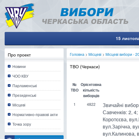
15 листопада у Черкасах обира
Про проект
Головна
>
Місцеві
>
Місцеві вибори - 2
ТВО (Черкаси)
Новини
ЧОО КВУ
№
Орієнтовна
Парламенські
ТВО
кількість
Президенські
виборців
1
4822
Звичайні виборч
Місцеві
Савченків: 2, 4
Нормативно-правові акти
Коротєєва, вул
Точка зору
вул.Зарічна, в
вул.Калинова, в