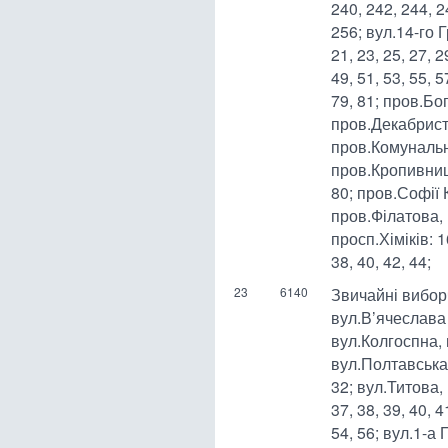
240, 242, 244, 2
256; вул.14-го Гр
21, 23, 25, 27, 2
49, 51, 53, 55, 5
79, 81; пров.Б
пров.Декабристі
пров.Комунальн
пров.Кропивниц
80; пров.Софії 
пров.Філатова, 
просп.Хіміків: 16
38, 40, 42, 44;
23
6140
Звичайні вибор
вул.В’ячеслава 
вул.Колгоспна,
вул.Полтавська,
32; вул.Титова, 
37, 38, 39, 40, 4
54, 56; вул.1-а