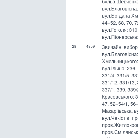
бульв.Шевченка:
вул.Благовісна: 
вул.Богдана Хме
44–52, 68, 70, 72
вул.Гоголя: 310,
вул.Піонерська:
28
4859
Звичайні вибор
вул.Благовісна:
Хмельницького: 
вул.Ільїна: 236,
331/4, 331/5, 33
331/12, 331/13, 
337/1, 339, 339
Красовського: 32
47, 52–54/1, 56
Макаріївська, ву
вул.Чекістів, п
пров.Житлокооп
пров.Смілянськ