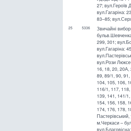
27; вул.Героїв 
вул.Гагаріна: 23
83–85; вул.Се
25
5336
Звичайні вибор
бульв.Шевченка:
299, 301; вул.Б
вул.Гагаріна: 4
вул.Пастерівська
вул.Рози Люксембу
16, 18, 20, 20А, 
89, 89/1, 90, 91,
104, 105, 106, 1
116/1, 117, 118,
139, 141, 141/1,
154, 156, 158, 1
174, 176, 178, 1
Пастерівський,
м.Черкаси – бул
вул.Благовісна: 