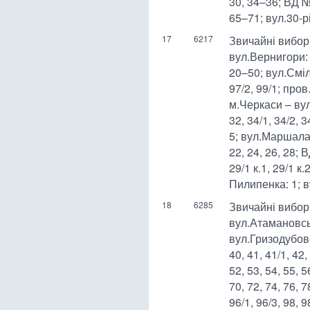
30, 34–36; ВД №
65–71; вул.30-р
17
6217
Звичайні вибор
вул.Вернигори: 2
20–50; вул.Сміля
97/2, 99/1; про
м.Черкаси – вул.
32, 34/1, 34/2, 
5; вул.Маршала К
22, 24, 26, 28;
29/1 к.1, 29/1 к.
Пилипенка: 1; в
18
6285
Звичайні вибор
вул.Атамановськ
вул.Гризодубової
40, 41, 41/1, 42,
52, 53, 54, 55, 5
70, 72, 74, 76, 7
96/1, 96/3, 98, 