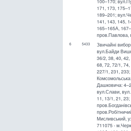
100–170; вул.Пу
171, 173, 175–17
189–201; вул.Ч
141, 143, 145, 1
165–165А, 167–1
пров.Павлова, 
6
5433
Звичайні виборч
вул.Байди Вишне
36/2, 38, 40, 42,
68, 72, 72/1, 74
227/1, 231, 233;
Комсомольська: 
Дашковича: 4–2
вул.Слави, вул.С
11, 13/1, 21, 23
пров.Богданівсь
пров.Робітничий
Мисливський, у
711075 - м.Черк