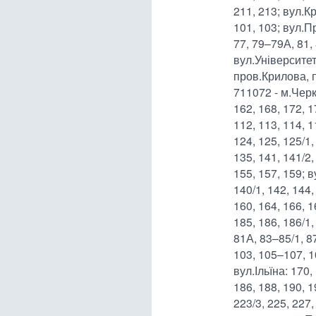
211, 213; вул.К
101, 103; вул.П
77, 79–79А, 81, 
вул.Університет
пров.Крилова, 
711072 - м.Черк
162, 168, 172, 1
112, 113, 114, 1
124, 125, 125/1,
135, 141, 141/2,
155, 157, 159; в
140/1, 142, 144,
160, 164, 166, 1
185, 186, 186/1,
81А, 83–85/1, 87
103, 105–107, 10
вул.Ільїна: 170,
186, 188, 190, 1
223/3, 225, 227,