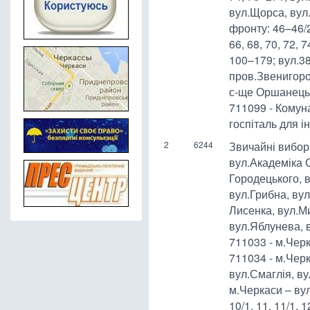
вул.Щорса, вул
фронту: 46–46/2,
66, 68, 70, 72, 7
100–179; вул.38
пров.Звенигоро
с-ще Оршанець 
711099 - Комун
госпіталь для і
2
6244
Звичайні виборч
вул.Академіка 
Городецького, 
вул.Грибна, ву
Лисенка, вул.М
вул.Яблунева, 
711033 - м.Чер
711034 - м.Черк
вул.Смаглія, в
м.Черкаси – вул.Б
10/1, 11, 11/1, 