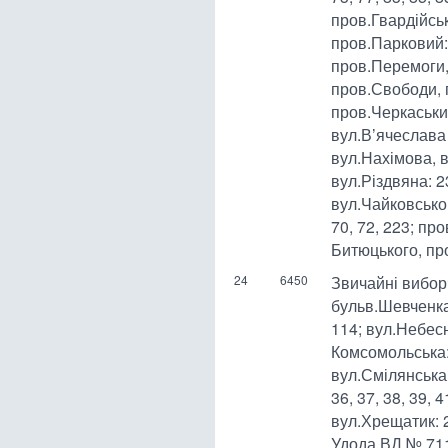
пров.Гвардійсь
пров.Парковий:
пров.Перемоги,
пров.Свободи, 
пров.Черкаськи
вул.В’ячеслава 
вул.Нахімова, 
вул.Різдвяна: 
вул.Чайковського
70, 72, 223; п
Битюцького, пр
24
6450
Звичайні вибор
бульв.Шевченка:
114; вул.Небесн
Комсомольська: 
вул.Смілянська: 
36, 37, 38, 39, 4
вул.Хрещатик: 2
Удода ВД № 7110