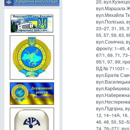
Юридична консультацiя
20; вул.Кузнєц
вул.Маршала Ж
вул.Михайла Тк
вул.Поліська, в
23–27, 31, 35, 3
55, 57, 59, 63, 
вул.Сонячна, ву
фронту: 1–45, 47
67/1, 69, 71, 73
95/1, 97, 99; п
ВД № 711031 – 
вул.Братів Савч
вул.Василицька
вул.Карбишева: 
вул.Набережна:
вул.Нестеренка
вул.Підгірна, 
12, 14–14А, 16, 
46, 48, 50, 52–52
74, 76–271; ву