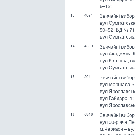
8–12;
13
4694
Звичайні вибор
вул.Сумгаїтська
50–52; ВД № 71
вул.Сумгаїтська
14
4509
Звичайні вибор
вул.Академіка 
вул.Квіткова, в
вул.Сумгаїтська
15
3941
Звичайні вибор
вул.Маршала Бат
вул.Ярославськ
вул.Гайдара: 1; 
вул.Ярославськ
16
5946
Звичайні вибор
вул.30-річчя П
м.Черкаси – вул