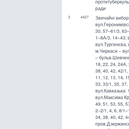
протитуберкуль
ради
3
4427
Звичайні виборч
вул.Геронимівсь
30, 57–61/3, 63
1–8А/3, 14–43; 
вул.Тургенєва,
м.Черкаси – ву
– бульв.Шевченка:
18, 22, 24, 24А, 
38, 40, 42, 42/1, 
11, 12, 13, 14, 1
33, 33/1, 35, 37
вул.Кавказька: 
вул.Максима Кр
49, 51, 53, 55,
2–2/1, 4, 6, 8/1–
34, 38, 40, 42, 
пров.Дзержинсь