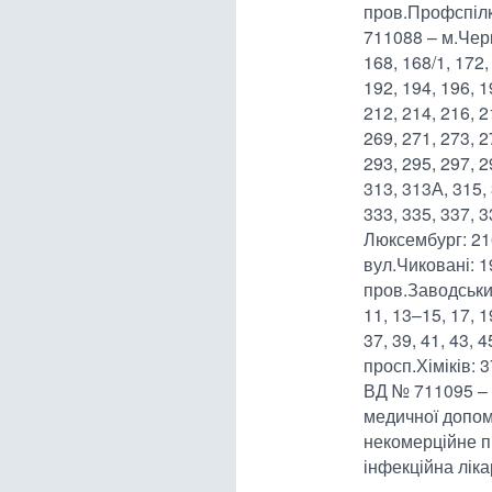
пров.Профспілко
711088 – м.Черк
168, 168/1, 172,
192, 194, 196, 1
212, 214, 216, 2
269, 271, 273, 2
293, 295, 297, 2
313, 313А, 315, 
333, 335, 337, 3
Люксембург: 216
вул.Чиковані: 19
пров.Заводський:
11, 13–15, 17, 1
37, 39, 41, 43, 4
просп.Хіміків: 3
ВД № 711095 – 
медичної допом
некомерційне п
інфекційна ліка