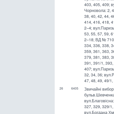
403, 405, 409; 
Чорновола: 2, 4, 
38, 40, 42, 44, 4
414, 416, 418, 4
2–4; вул.Паризьк
53, 55, 57, 59,
2–18; ВД № 710
334, 336, 338, 3
359, 361, 363, 3
379, 381, 383, 3
391, 391/1, 393,
407; вул.Паризьк
32, 34, 36; вул.
47, 48, 49, 49/1
26
6405
Звичайні вибор
бульв.Шевченка:
вул.Благовісна:
327, 329, 329/1,
вул.Богдана Хме