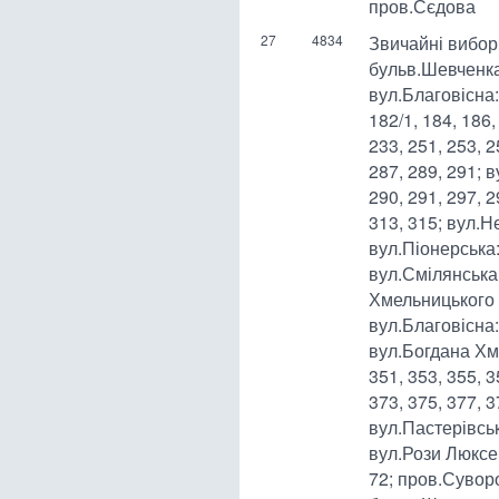
пров.Сєдова
27
4834
Звичайні виборч
бульв.Шевченка:
вул.Благовісна: 
182/1, 184, 186,
233, 251, 253, 2
287, 289, 291; в
290, 291, 297, 2
313, 315; вул.Н
вул.Піонерська: 
вул.Смілянська: 
Хмельницького 
вул.Благовісна: 
вул.Богдана Хме
351, 353, 355, 3
373, 375, 377, 3
вул.Пастерівська
вул.Рози Люксемб
72; пров.Сувор