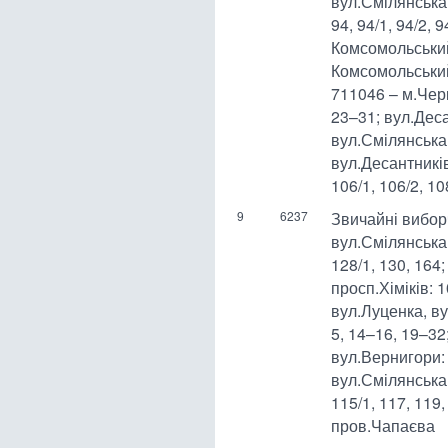
вул.Смілянська: 8
94, 94/1, 94/2, 9
Комсомольський
Комсомольськи
711046 – м.Черк
23–31; вул.Деса
вул.Смілянська:
вул.Десантників
106/1, 106/2, 10
9
6237
Звичайні вибор
вул.Смілянська: 
128/1, 130, 164
просп.Хіміків: 
вул.Луценка, ву
5, 14–16, 19–32
вул.Вернигори: 
вул.Смілянська: 
115/1, 117, 119
пров.Чапаєва