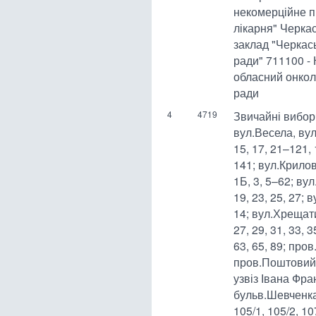
некомерційне п
лікарня" Черка
заклад "Черкас
ради" 711100 -
обласний онкол
ради
4
4719
Звичайні вибор
вул.Весела, вул
15, 17, 21–121, 
141; вул.Крило
1Б, 3, 5–62; вул
19, 23, 25, 27; в
14; вул.Хрещатик:
27, 29, 31, 33, 3
63, 65, 89; про
пров.Поштовий,
узвіз Івана Фра
бульв.Шевченка: 
105/1, 105/2, 10