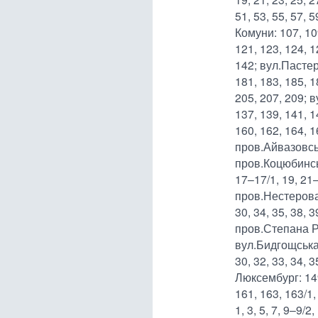
51, 53, 55, 57, 5
Комуни: 107, 109
121, 123, 124, 1
142; вул.Пастері
181, 183, 185, 1
205, 207, 209; 
137, 139, 141, 1
160, 162, 164, 1
пров.Айвазовсь
пров.Коцюбинсько
17–17/1, 19, 21
пров.Нестерова
30, 34, 35, 38, 3
пров.Степана Р
вул.Бидгощська:
30, 32, 33, 34, 3
Люксембург: 149,
161, 163, 163/1
1, 3, 5, 7, 9–9/