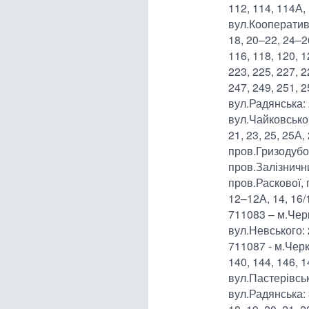
112, 114, 114А, 
вул.Кооперативн
18, 20–22, 24–2
116, 118, 120, 1
223, 225, 227, 2
247, 249, 251, 2
вул.Радянська: 2
вул.Чайковського:
21, 23, 25, 25А, 
пров.Гризодубов
пров.Залізничн
пров.Раскової, п
12–12А, 14, 16/1
711083 – м.Чер
вул.Невського: 
711087 - м.Чер
140, 144, 146, 1
вул.Пастерівська
вул.Радянська: 3,