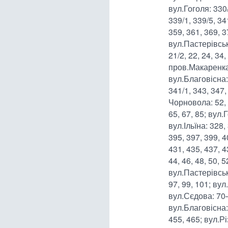
вул.Гоголя: 330/
339/1, 339/5, 34
359, 361, 369, 3
вул.Пастерівська:
21/2, 22, 24, 34
пров.Макаренка
вул.Благовісна: 
341/1, 343, 347
Чорновола: 52, 5
65, 67, 85; вул.
вул.Ільїна: 328,
395, 397, 399, 4
431, 435, 437, 4
44, 46, 48, 50, 5
вул.Пастерівськ
97, 99, 101; вул
вул.Сєдова: 70
вул.Благовісна: 
455, 465; вул.Р