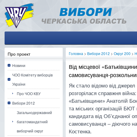
Про проект
Головна
>
Вибори 2012
>
Округ 200
>
Н
Від місцевої «Батьківщин
Новини
самовисуванця-розкольни
ЧОО Комітету виборців
України
Як стало відомо від джерел 
розгорілася справжня війна
Про ЧОО КВУ
«Батьківщини» Анатолій Бо
Вибори 2012
та міських організацій БЮТ
Загальнодержавний
кандидата від Об’єднаної о
багатомандатний
самовисуванця – діючого н
виборчий округ
Костенка.