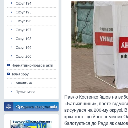
Округ 194
Округ 195
Округ 196
Округ 197
Округ 198
Округ 199
Округ 200
Нормативно-правові акти
Точка зору
Аналітика
Пряма мова
Павло Костенко йшов на вибо
«Батьківщини», проте відмовив
Юридична консультацiя
висунувся на 200-му окрузі. 
крім того, що його помічник 
балотується до Ради як самов