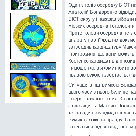
Один з голів осередку БЮТ на
Анатолій Бондаренко відвідав 
БЮТ округу і наказав зібрати
міських осередків і оголосит
Проте голови осередків не зг
апарату партії жодних докумен
затвердив кандидатуру Макси
пригрозили, що вони можуть в
Костенко кандидат від опозиці
Тимошенко, в якому нібито в
правою рукою і звертається д
Ситуація з підтримкою Бонда
цього часу в нього були не на
інтерес кожного з них. За ос
є опозиція та Максим Поляков
те що один з кандидатів дав 
Румика схожі на правду. Голо
затесатися під вигляд опозиції