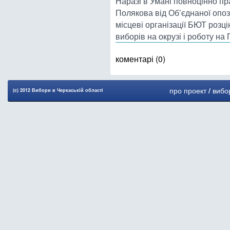
Наразі в Умані повноцінно п
Полякова від Об’єднаної опози
місцеві організації БЮТ розц
виборів на окрузі і роботу на 
коментарі (0)
про проект
/
вибо
(c) 2012 Вибори в Черкаськiй областi