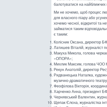
балотуватися на найближчих 
Ми не хочемо, щоб процес лю
для власного піару або усуне
хочемо чесної, відкритої та н
займатися таким відповідальн
є таким:
Колісник Оксана, директор БФ
Латишев Віталій, журналіст п
Макуха Микола, голова черка
«ОПОРА»;
Михлик Максим, голова ЧОО К
Рекун Анатолій, директор Ре
Ридванецька Наталка, художн
музично-драматичного театру
Феофілова Вікторія, координ
Харченко Анна, президент Б
Чернявський Валентин, журна
Щепак Єлєна, журналістка ін