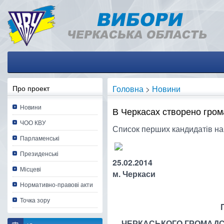
Про проект
Головна
>
Новини
Новини
В Черкасах створено гром
ЧОО КВУ
Список перших кандидатів на
Парламенські
Президенські
25.0
Місцеві
м. Черкаси
Нормативно-правові акти
Точка зору
ЧЕРКАСЬКОГО ГРОМАДС