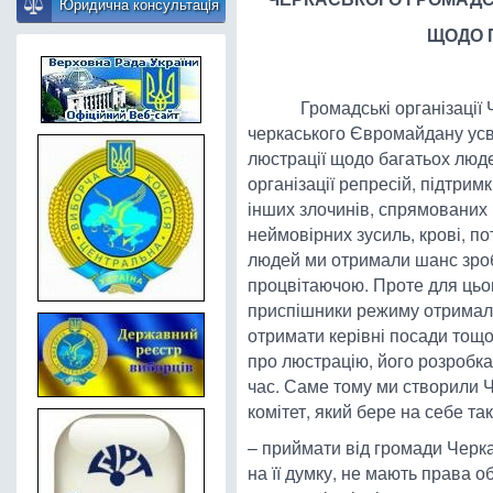
Юридична консультацiя
ЩОДО 
Громадські організації Чер
черкаського Євромайдану ус
люстрації щодо багатьох людей
організації репресій, підтри
інших злочинів, спрямованих 
неймовірних зусиль, крові, п
людей ми отримали шанс зроб
процвітаючою. Проте для цьо
приспішники режиму отримали
отримати керівні посади тощо
про люстрацію, його розробк
час. Саме тому ми створили 
комітет, який бере на себе так
– приймати від громади Черка
на її думку, не мають права 