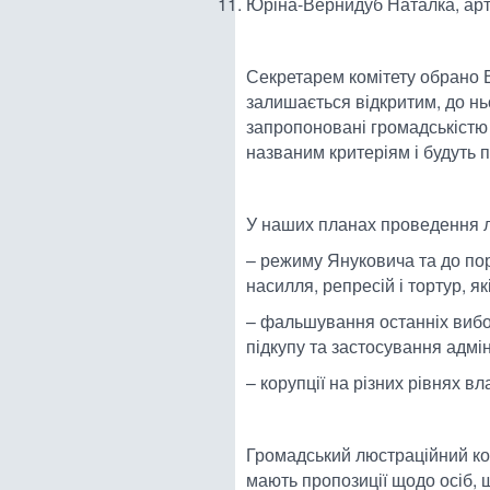
Юріна-Вернидуб Наталка, арт
Секретарем комітету обрано В
залишається відкритим, до нь
запропоновані громадськістю 
названим критеріям і будуть 
У наших планах проведення лю
– режиму Януковича та до по
насилля, репресій і тортур, я
– фальшування останніх вибор
підкупу та застосування адмі
– корупції на різних рівнях 
Громадський люстраційний ком
мають пропозиції щодо осіб, 