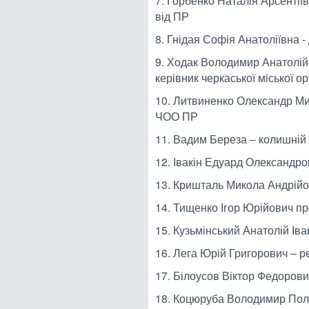
7. Горбенко Наталія Арсентіїв
від ПР
8. Гнідая Софія Анатоліївна -
9. Ходак Володимир Анатолійо
керівник черкаської міської ор
10. Литвиненко Олександр Ми
ЧОО ПР
11. Вадим Береза – колишній
12. Івакін Едуард Олександро
13. Кришталь Микола Андрійов
14. Тищенко Ігор Юрійович пр
15. Кузьмінський Анатолій Ів
16. Лега Юрій Григорович – 
17. Білоусов Віктор Федорови
18. Коцюруба Володимир Пол