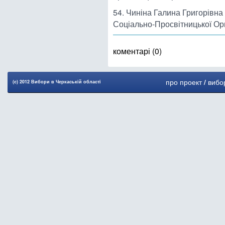
54. Чиніна Галина Григорівна
Соціально-Просвітницької Орг
коментарі (0)
про проект
/
вибо
(c) 2012 Вибори в Черкаськiй областi