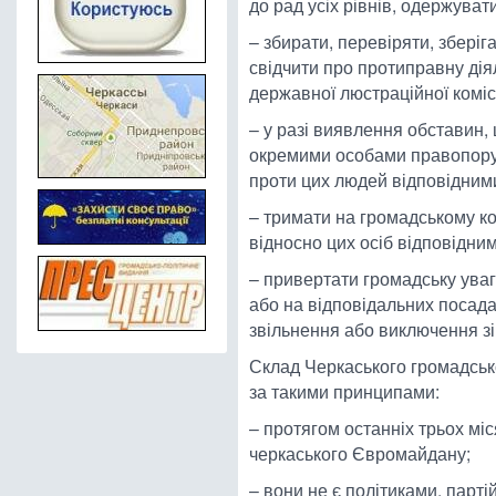
до рад усіх рівнів, одержува
– збирати, перевіряти, зберіг
свідчити про протиправну дія
державної люстраційної коміс
– у разі виявлення обставин,
окремими особами правопору
проти цих людей відповідним
– тримати на громадському ко
відносно цих осіб відповідни
– привертати громадську уваг
або на відповідальних посада
звільнення або виключення зі 
Склад Черкаського громадськ
за такими принципами:
– протягом останніх трьох міс
черкаського Євромайдану;
– вони не є політиками, парт