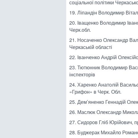
соціальної політики Черкасько
19. Ліпандін Володимир Віта
20. Іващенко Володимир Іван
Черк.обл.
21. Носаченко Олександр Вал
Черкаській області
22. Іванченко Андрій Олексій
23. Тютюнник Володимир Васи
інспекторів
24. Харенко Анатолій Василь
«Грифон» в Черк. Обл.
25. Дем’яненко Геннадій Олек
26. Маслюк Олександр Микола
27. Сидоров Гліб Юрійович, п
28. Буджерак Михайло Романо