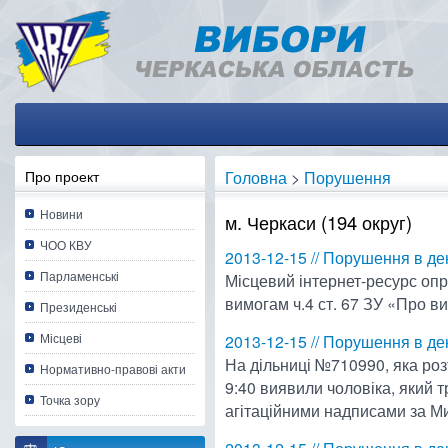
Про проект
Головна
>
Порушення
Новини
м. Черкаси (194 округ)
ЧОО КВУ
2013-12-15 // Порушення в д
Парламенські
Місцевий інтернет-ресурс оп
вимогам ч.4 ст. 67 ЗУ «Про в
Президенські
Місцеві
2013-12-15 // Порушення в д
На дільниці №710990, яка ро
Нормативно-правові акти
9:40 виявили чоловіка, який т
Точка зору
агітаційними надписами за М