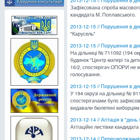
2013-12-15 // Порушення в д
Юридична консультацiя
Зафіксована спроба масового
кандидата М. Поплавського.
2013-12-15 // Порушення в д
"Карусель"
2013-12-15 // Порушення в д
На дільниці № 711092 (194 ок
будинок "Центр матері та дит
16/2, спостерігач ОПОРИ не м
голосування.
2013-12-15 // Порушення в д
У 194 окрузі на дільниці № 91
спостерігачами було зафіксова
видавали бюлетені виборцям 
2013-12-14 // Агітація в "день 
Агітаційні листівки кандидата
2013-12-14 // Перешкоджання 