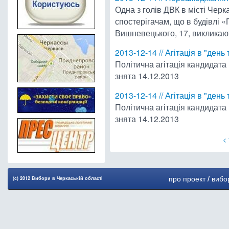
Одна з голів ДВК в місті Чер
спостерігачам, що в будівлі 
Вишневецького, 17, викликают
2013-12-14 // Агітація в "день 
Політична агітація кандидата
знята 14.12.2013
2013-12-14 // Агітація в "день 
Політична агітація кандидата
знята 14.12.2013
<
про проект
/
вибо
(c) 2012 Вибори в Черкаськiй областi