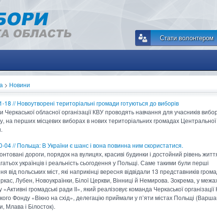
Стати волонтером
а
>
Новини
1-18 // Новоутворені територіальні громади готуються до виборів
и Черкаської обласної організації КВУ проводять навчання для учасників вибо
у, на перших місцевих виборах в нових територіальних громадах Центральної
.
0-04 // Польща: В України є шанс і вона повинна ним скористатися.
онтовані дороги, порядок на вулицях, красиві будинки і достойний рівень житт
агатьох українців і реальність сьогодення у Польщі. Саме такими були перші
я від польських міст, які наприкінці вересня відвідали 13 представників гром
ркас, Лубен, Новоукраїнки, Білої Церкви, Вінниці й Немирова. Зокрема, у межа
 «Активні громадські ради ІІ», який реалізовує команда Черкаської організації
кого Фонду «Вікно на схід», делегацію приймали у п’яти містах Польщі (Варшав
, Млава і Білосток).