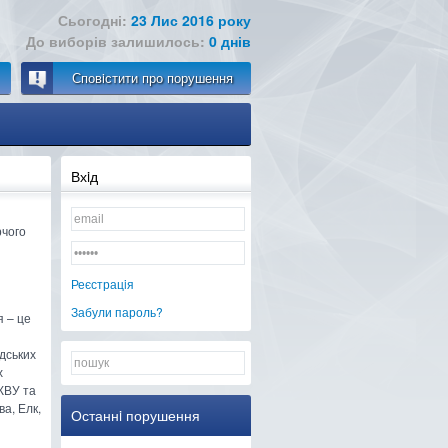
Сьогодні:
23 Лис 2016 року
До виборів залишилось:
0 днів
Сповiстити про порушення
Вхiд
рчого
Реєстрацiя
Забули пароль?
я – це
адських
х
 КВУ та
а, Елк,
Останнi порушення