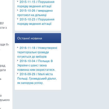
2015-11-15 // Порушення
порядку ведення агітації
2015-10-26 // викрадено
протокол на дільниці
2015-10-23 // Порушення
КВУ
порядку ведення агітації
сти з
Останнi новини
ади ІІ»
2016-11-18 // Новоутворені
а
територіальні громади
готуються до виборів
2016-10-04 // Польща: В
України є шанс і вона
 рад.
повинна ним скористатися.
идати
2016-09-29 // Малі міста
Польщі. Громадський діалог,
ь
як запорука успіху.
що
дського
ю