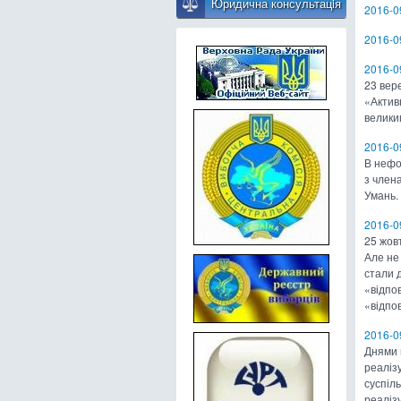
Юридична консультацiя
2016-09
2016-09
2016-09
23 вер
«Актив
велики
2016-09
В нефо
з член
Умань.
2016-0
25 жовт
Але не
стали 
«відпо
«відпо
2016-0
Днями 
реалізу
суспіл
реаліз