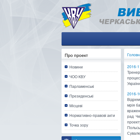
Про проект
Головн
2016-1
Новини
Тренер
ЧОО КВУ
процес
України
Парламенські
2016-1
Президенські
Відрем
мрія б
Місцеві
враженн
Нормативно-правові акти
рад Че
проекту
Точка зору
Польсь
Сувалки