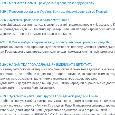
-29 // Малі міста Польщі. Громадський діалог, як запорука успіху.
-29 // Польский досвід для України. Візит української делегації до Польщі.
-26 // Зустріч з Громадською радою міста Канів
есня відбулась остання консультативна зустріч в рамках проекту Черкаського 
ні Громадські Ради ІІ». Приємно, що завершили цей марафон громадські активі
м досвідом – члени Громадської ради міста Канів.
-21 // В Умані відбувся черговий захід проекту «Активні Громадські ради ІІ»
рмальній обстановці пройшла зустріч експертів проекту «Активні Громадські р
ами Громадської ради, представниками влади і громадськими активістами міст
9-20 // НА ЗАМІТКУ ГРОМАДЯНАМ: ЯК ВІДКЛИКАТИ ДЕПУТАТА
ня минулого року мешканці міст обирали окрім міських голів депутатів міських
 всі виборці, що прийшли на дільниці та проголосували, та завдяки яким канд
депутатами, розуміють, що чинним законодавством задекларовано
відальність» депутата перед виборцями, і якщо народний обранець є не досит
відальним», то можна його відкликати.
9-19 // Зустріч консультаційної групи з Громадською радою м. Сміла
пройшла консультаційна зустріч в м. Сміла, що є одним із ланцюжка заходів, 
ється в рамках проекту «Активні Громадські Ради ІІ: підтримка співпраці грома
ьства з місцевим управлінням і державною адміністрацією в Україні», який
ується спільно Фондом «ВІКНО НА СХІД» та Черкаською обласною організаціє