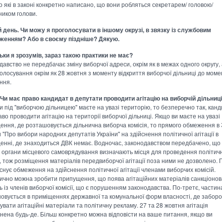
ро які в законі конкретно написано, що вони робляться секретарем/ головою/
ником голови.
 день. Чи можу я проголосувати в іншому окрузі, в звязку із службовим
женням? Або в своєму піздніше? Дякую.
ьки я зрозумів, зараз такою практики не має?
давство не передбачає зміну виборчої адреси, окрім як в межах одного округу,
олосування окрім як 28 жовтня з моменту відкриття виборчої дільниці до момен
ння.
 Чи має право кандидат в депутати проводити агітацію на виборчій дільниц
и під "виборчою дільницею" маєте на увазі територію, то безперечно так, кан
во проводити агітацію на території виборчої дільниці. Якщо ви маєте на увазі
ення, де розташовується дільнична виборча комісія, то прямого обмеження в 
 "Про вибори народних депутатів України" на здійснення політичної агітації в
енні, де знаходиться ДВК немає. Водночас, законодавством передбачено, що 
 органи місцевого самоврядування визначають місця для проведення політич
ї, тож розміщення матеріалів передвиборчої агітації поза ними не дозволено. 
існує обмеження на здійснення політичної агітації членами виборчих комісій.
ично можна зробити припущення, що поява агітаційних матеріалів санкціоно
ь із членів виборчої комісії, що є порушенням законодавства. По-третє, части
овується в приміщеннях державної та комунальної форм власності, де забор
вати агітаційні матеріали та політичну рекламу. 27 та 28 жовтня агітація
нена будь-де. Більш конкретно можна відповісти на ваше питання, якщо ви