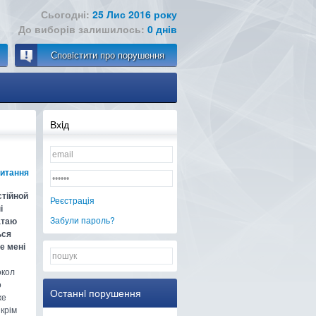
Сьогодні:
25 Лис 2016 року
До виборів залишилось:
0 днів
Сповiстити про порушення
Вхiд
питання
стійной
Реєстрацiя
і
Забули пароль?
чатаю
ься
е мені
окол
о
Останнi порушення
же
 крім