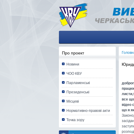
Про проект
Головн
Юриди
Новини
ЧОО КВУ
Парламенські
доброг
працюю
Президенські
листи,
все що
Місцеві
відео 
що я я
Нормативно-правові акти
Законо
Точка зору
засідан
заступ
розподі