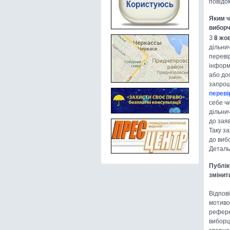
повідом
Яким ч
виборч
З
8 жо
дільни
переві
інформ
або до
запрош
переві
себе чи
дільнич
до зая
Таку з
до виб
Детальн
Публік
змінит
Відпов
мотиво
рефере
виборц
зверн