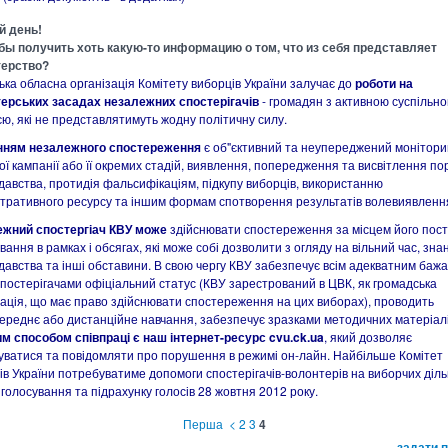
й день!
бы получить хоть какую-то информацию о том, что из себя представляет
терство?
ька обласна організація Комітету виборців України залучає до
роботи на
ерських засадах незалежних спостерігачів
- громадян з активною суспільн
єю, які не представлятимуть жодну політичну силу.
нням незалежного спостереження
є об"єктивний та неупереджений монітори
ої кампанії або її окремих стадій, виявлення, попередження та висвітлення п
давства, протидія фальсифікаціям, підкупу виборців, використанню
стративного ресурсу та іншим формам спотворення результатів волевиявленн
жний спостергіач КВУ може
здійснювати спостереження за місцем його пост
ання в рамках і обсягах, які може собі дозволити з огляду на вільний час, зна
давства та інші обставини. В свою чергу КВУ забезпечує всім адекватним баж
спостерігачами офіціальний статус (КВУ зарестрований в ЦВК, як громадська
зація, що має право здійснювати спостереження на цих виборах), проводить
ереднє або дистанційне навчання, забезпечує зразками методичних матеріалі
м способом співпраці є наш інтернет-ресурс cvu.ck.ua
, який дозволяє
уватися та повідомляти про порушення в режимі он-лайн. Найбільше Комітет
ів України потребуватиме допомоги спостерігачів-волонтерів на виборчих діл
 голосування та підрахунку голосів 28 жовтня 2012 року.
Перша
<
2
3
4
задати 