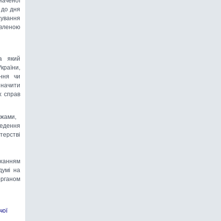
 до дня
сування
овленою
а який
країни,
ння чи
значити
х справ
межами,
ведення
терстві
оханням
думі на
органом
чої