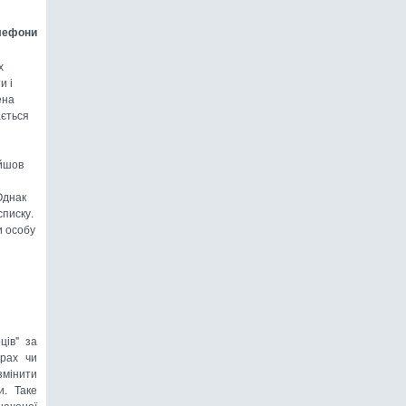
елефони
х
и і
ена
ється
айшов
Однак
списку.
 особу
ців" за
орах чи
змінити
и. Таке
аченої