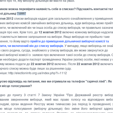
ите про те, яку виборчу дільницю ви маєте на увазі.
ином можна перевірити наявність себе в списках? Підскажіть контактні т
ої дільниці
710997
втня 2012
списки виборців надані для загального ознайомлення у приміщення
чних виборчих комісій звичайних виборчих дільниць, куди виборець може прийт
рити, чи включений він чи інша особа до списку виборців, чи правильно зазнач
ація про них. Крім того, до
12 жовтня 2012
включно кожному виборцю надсила
ставляється іменне запрошення на вибори. Якщо виборцю не прийшло таке
ення, то йому варто
прийти до приміщення дільничної виборчої комісії та
рити, чи включений він до списку виборців
. У випадку, якщо виборець не зн
 свого родича, сусіда, знайомого у списку виборців, він може звернутися до
ної виборчої комісії із заявою про включення такої особи до списку виборців. 
ви необхідно додати паспорт громадянина України (копію) особи, якої немає у 
аяву можна подати до
22 жовтня 2012
включно. Після
22 жовтня 2012
включити
орчого списку можна буде лише за рішенням суду.
іше: http://electioninfo.org.ua/index.php?i=1112
уємо відповідь на питання, яке ми отримали на телефон "гарячої лінії":
Як
и місце голосування?
ідно до пункту 3 статті 7 Закону України "Про Державний реєстр вибор
ваним зверненням виборця, який має право голосу на відповідних виб
ндумі, орган ведення Реєстру може тимчасово (на період їх проведення) 
ю місце голосування (виборчу дільницю) без зміни його виборчої адрес
ення подається до органу ведення Реєстру за місцезнаходженням зазн