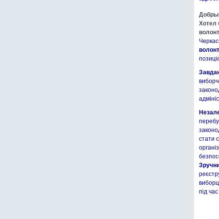
Добры
Хотел 
волон
Черкас
волонт
позиці
Завда
виборч
законо
адміні
Незале
перебув
законо
стати 
органі
безпос
Зручни
реєстр
виборц
під час