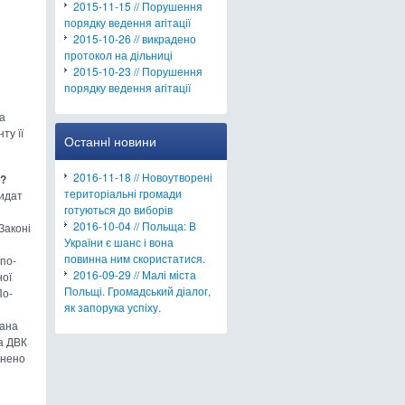
2015-11-15 // Порушення
порядку ведення агітації
2015-10-26 // викрадено
протокол на дільниці
2015-10-23 // Порушення
порядку ведення агітації
 а
ту її
Останнi новини
2016-11-18 // Новоутворені
і?
територіальні громади
дидат
готуються до виборів
2016-10-04 // Польща: В
Законі
України є шанс і вона
повинна ним скористатися.
по-
2016-09-29 // Малі міста
ної
Польщі. Громадський діалог,
По-
як запорука успіху.
вана
на ДВК
онено