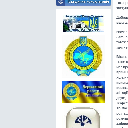
Юридична консультацiя
тих, п
заступ
Добрий
відряд
Наскіл
Законо
також г
зачине
Вітаю.
Якщо в
має пра
приміщ
України
приміщ
перше,
агітаці
друге, 
Теорет
якимос
розташ
розміщу
заборо