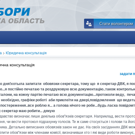
Стати волонтером
а
>
Юридична консультація
чна консультація
задати 
о дня!хотыла запитати обовязки секретара, тому що я секретар ДВК, я по
...я постійно печатаю та роздруковую всю документацію..також контрольн
талони, на кожну партію печатаю всю документацію...протоколи веду, пе
 необхідно, графіки роботі аби приклеїти на двері,повідомлення що ведет
спостереження..все роблю я... а голова нічого не робе...будь ласка повідомт
к секретар маю робити... дякую
давство визначає лише декілька обов"язків секретаря. Наприклад, вести прот
ня, чи вести протокол підрахунку голосів. Те ж саме стосується і голови та йог
ника. Детально виписаних обовязків закон не дає. На своїх засіданнях ДВК мо
лити обов"язки між членами комісії, визначивши хто і які види роботи виконує,