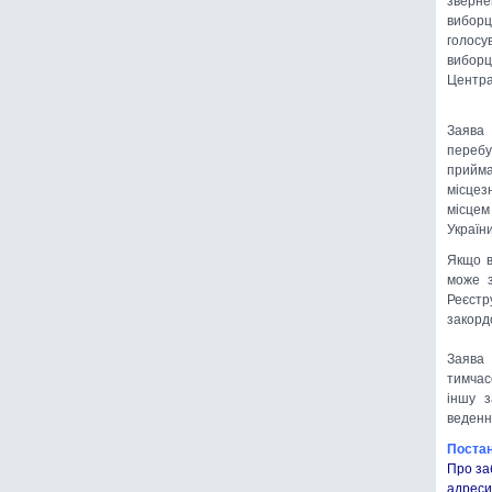
виборц
голосу
виборц
Центра
Заява
перебу
прийм
місцез
місцем
України
Якщо в
може з
Реєстр
закорд
Заява 
тимчас
іншу з
веденн
Постан
Про за
адреси 