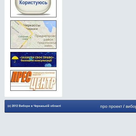
про проект
/
вибо
(c) 2012 Вибори в Черкаськiй областi