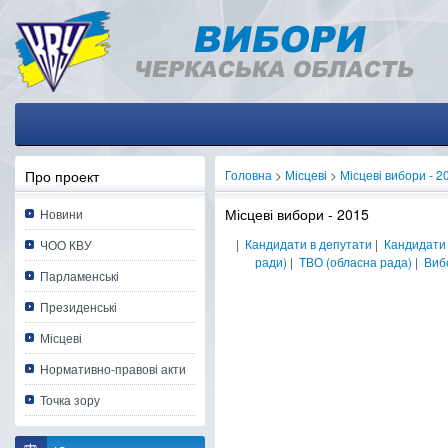
Про проект
Головна
>
Місцеві
>
Місцеві вибори - 2
Місцеві вибори - 2015
Новини
|
Кандидати в депутати
|
Кандидати 
ЧОО КВУ
ради)
|
ТВО (обласна рада)
|
Вибо
Парламенські
Президенські
Місцеві
Нормативно-правові акти
Точка зору