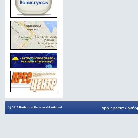
про проект
/
вибо
(c) 2012 Вибори в Черкаськiй областi